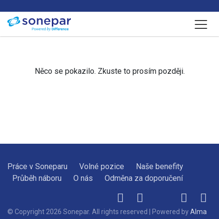
Menu
Něco se pokazilo. Zkuste to prosím později.
Práce v Soneparu
Volné pozice
Naše benefity
Průběh náboru
O nás
Odměna za doporučení
© Copyright 2026 Sonepar. All rights reserved | Powered by
Alma